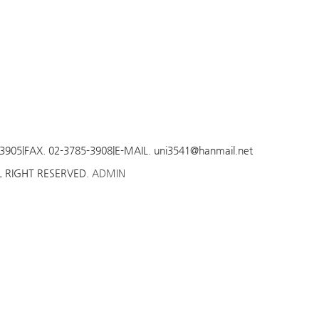
-3905
|
FAX. 02-3785-3908
|
E-MAIL. uni3541@hanmail.net
ALL RIGHT RESERVED.
ADMIN