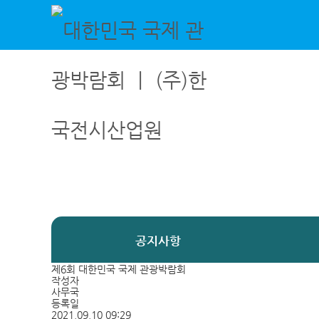
대한민국 국제 관광박람회 ㅣ (주)한국전시산업원
국내외 여행의 모든 것! 대한민국 국제 관광박람회 / 7월 3일 - 7월 5일 / 일산 킨텍스
공지사항
제6회 대한민국 국제 관광박람회
작성자
사무국
등록일
2021.09.10 09:29