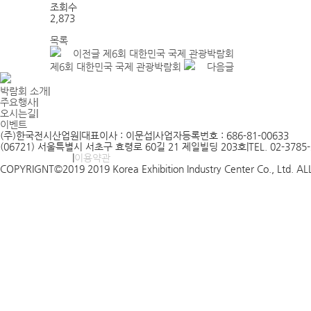
조회수
2,873
목록
이전글
제6회 대한민국 국제 관광박람회
제6회 대한민국 국제 관광박람회
다음글
박람회 소개
|
주요행사
|
오시는길
|
이벤트
(주)한국전시산업원
|
대표이사 : 이문섭
|
사업자등록번호 : 686-81-00633
(06721) 서울특별시 서초구 효령로 60길 21 제일빌딩 203호
|
TEL. 02-3785
개인정보처리방침
|
이용약관
COPYRIGNT©2019 2019 Korea Exhibition Industry Center Co., Ltd. 