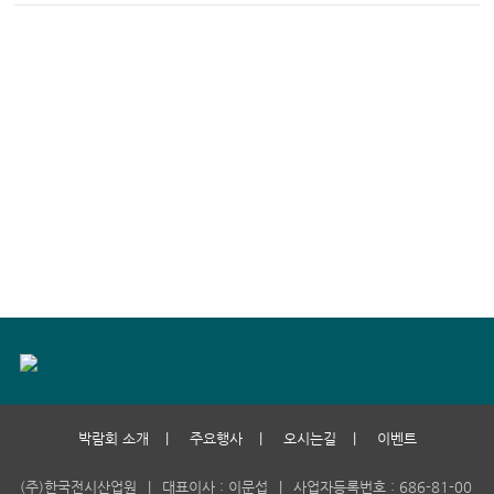
박람회 소개
|
주요행사
|
오시는길
|
이벤트
(주)한국전시산업원
|
대표이사 : 이문섭
|
사업자등록번호 : 686-81-00