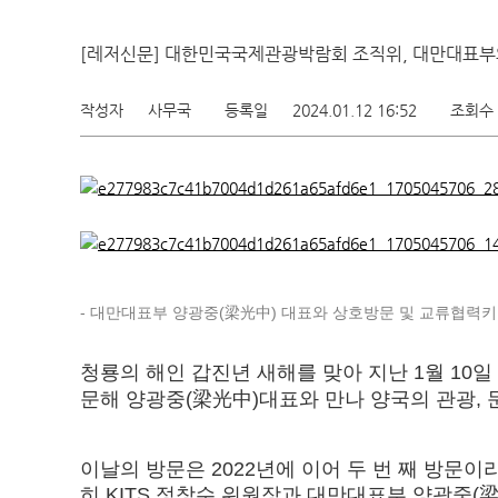
[레저신문] 대한민국국제관광박람회 조직위, 대만대표부
작성자
사무국
등록일
2024.01.12 16:52
조회수
- 대만대표부 양광중(梁光中) 대표와 상호방문 및 교류협력
청룡의 해인 갑진년 새해를 맞아 지난 1월 10
문해 양광중(梁光中)대표와 만나 양국의 관광, 
이날의 방문은 2022년에 이어 두 번 째 방문
히 KITS 정창수 위원장과 대만대표부 양광중(