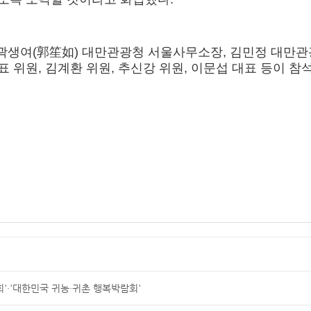
생여(郭笙如) 대만관광청 서울사무소장, 김민정 대만관
 위원, 김계환 위원, 추신강 위원, 이문섭 대표 등이 참
'·'대한민국 귀농·귀촌 행복박람회'