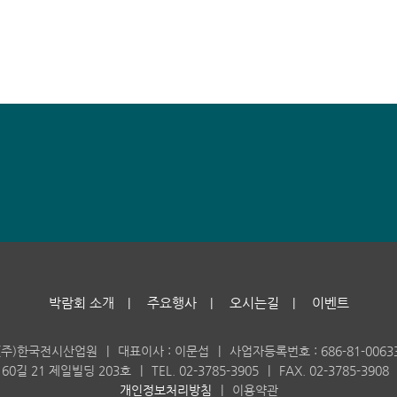
박람회 소개
주요행사
오시는길
이벤트
|
|
|
(주)한국전시산업원
|
대표이사 : 이문섭
|
사업자등록번호 : 686-81-0063
60길 21 제일빌딩 203호
|
TEL. 02-3785-3905
|
FAX. 02-3785-3908
개인정보처리방침
|
이용약관