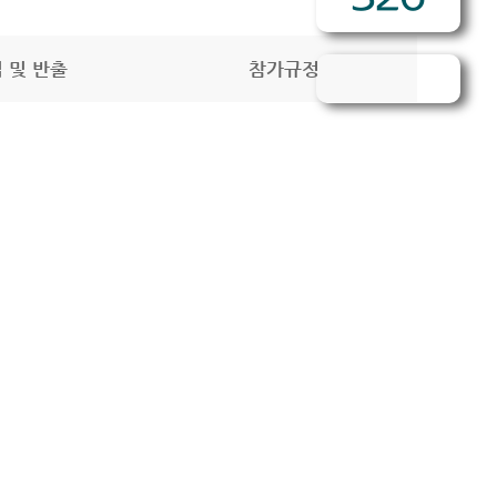
 및 반출
참가규정