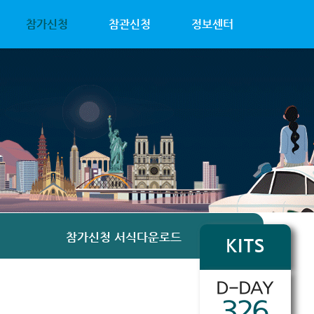
참가신청
참관신청
정보센터
참가신청 서식다운로드
KITS
D-DAY
326