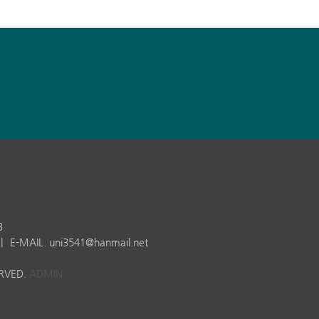
3
|
E-MAIL. uni3541@hanmail.net
ERVED.
ADMIN