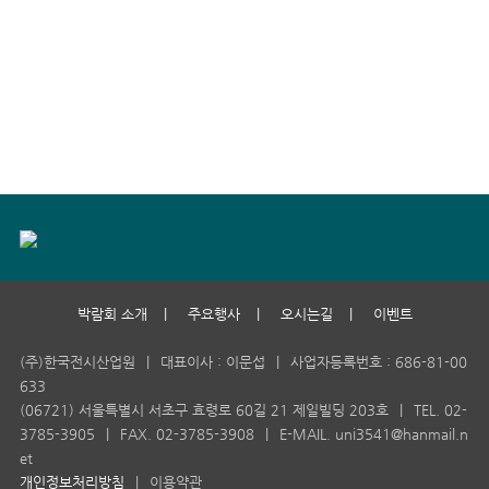
박람회 소개
|
주요행사
|
오시는길
|
이벤트
(주)한국전시산업원
|
대표이사 : 이문섭
|
사업자등록번호 : 686-81-00
633
(06721) 서울특별시 서초구 효령로 60길 21 제일빌딩 203호
|
TEL. 02-
3785-3905
|
FAX. 02-3785-3908
|
E-MAIL. uni3541@hanmail.n
et
개인정보처리방침
|
이용약관