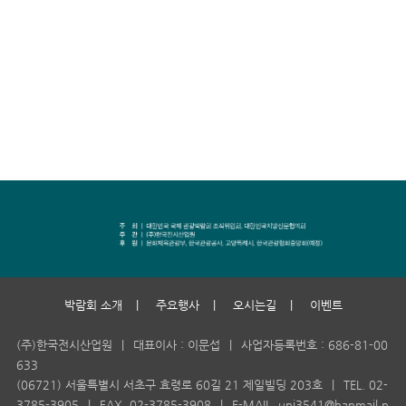
박람회 소개
|
주요행사
|
오시는길
|
이벤트
(주)한국전시산업원
|
대표이사 : 이문섭
|
사업자등록번호 : 686-81-00
633
(06721) 서울특별시 서초구 효령로 60길 21 제일빌딩 203호
|
TEL. 02-
3785-3905
|
FAX. 02-3785-3908
|
E-MAIL. uni3541@hanmail.n